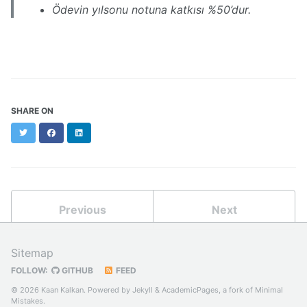
Ödevin yılsonu notuna katkısı %50’dur.
SHARE ON
Twitter
Facebook
LinkedIn
Previous
Next
Sitemap
FOLLOW:
GITHUB
FEED
© 2026 Kaan Kalkan. Powered by
Jekyll
&
AcademicPages
, a fork of
Minimal
Mistakes
.