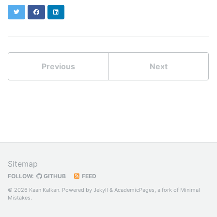
Twitter
Facebook
LinkedIn
Previous
Next
Sitemap
FOLLOW:
GITHUB
FEED
© 2026 Kaan Kalkan. Powered by
Jekyll
&
AcademicPages
, a fork of
Minimal
Mistakes
.